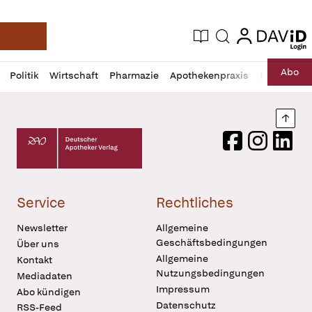
login
login
Aktuelle Ausgabe
Suche
Deutsche Apotheker Zeitung
Profil
Daz
Abo
Politik
Wirtschaft
Pharmazie
Apothekenpraxis
Recht
Sp
öffnen
Pur
Abo
öffnen
Nach
Deutscher Apotheker Verlag Logo
Facebook
Instagram
LinkedI
Service
Rechtliches
Newsletter
Allgemeine
Geschäftsbedingungen
Über uns
Allgemeine
Kontakt
Nutzungsbedingungen
Mediadaten
Impressum
Abo kündigen
Datenschutz
RSS-Feed