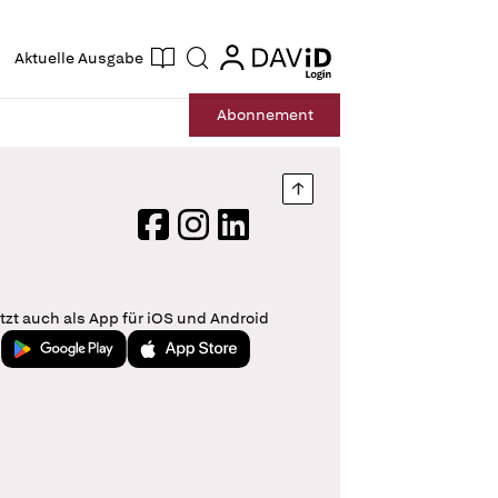
ogin
login
Aktuelle Ausgabe
Suche
Abo
nnement
Nach oben springen
Facebook
Instagram
LinkedIn
tzt auch als App für iOS und Android
Jetzt bei Google Play
Laden im App Store