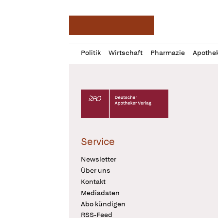
Deutsche Apotheker Ze
Profil
Daz
Politik
Wirtschaft
Pharmazie
Apothe
öffnen
Pur
Abo
öffnen
Deutscher Apotheker Verlag Logo
Service
Newsletter
Über uns
Kontakt
Mediadaten
Abo kündigen
RSS-Feed