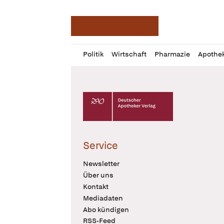
Deutsche Apotheker Ze
Profil
Daz
Politik
Wirtschaft
Pharmazie
Apothe
öffnen
Pur
Abo
öffnen
Deutscher Apotheker Verlag Logo
Service
Newsletter
Über uns
Kontakt
Mediadaten
Abo kündigen
RSS-Feed