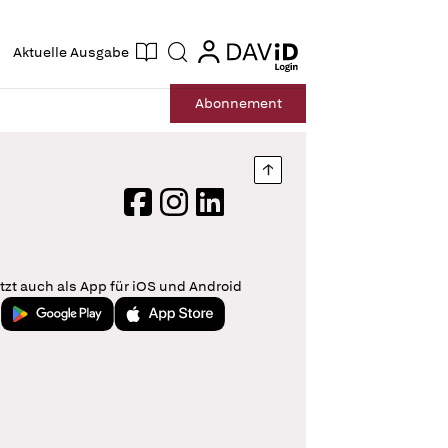
ogin
login
Aktuelle Ausgabe
Suche
Abo
nnement
Nach oben springen
Facebook
Instagram
LinkedIn
tzt auch als App für iOS und Android
Jetzt bei Google Play
Laden im App Store