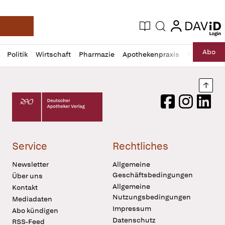
login
login
Aktuelle Ausgabe
Suche
Deutsche Apotheker Zeitung
Profil
Daz
Abo
Politik
Wirtschaft
Pharmazie
Apothekenpraxis
Recht
Sp
öffnen
Pur
Abo
öffnen
Nach
Deutscher Apotheker Verlag Logo
Facebook
Instagram
LinkedI
Service
Rechtliches
Newsletter
Allgemeine
Geschäftsbedingungen
Über uns
Allgemeine
Kontakt
Nutzungsbedingungen
Mediadaten
Impressum
Abo kündigen
Datenschutz
RSS-Feed