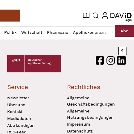
login
login
Aktuelle Ausgabe
Suche
Deutsche Apotheker Zeitung
Profil
Daz
Abo
Politik
Wirtschaft
Pharmazie
Apothekenpraxis
Recht
Sp
öffnen
Pur
Abo
öffnen
Nach
Deutscher Apotheker Verlag Logo
Facebook
Instagram
LinkedI
Service
Rechtliches
Newsletter
Allgemeine
Geschäftsbedingungen
Über uns
Allgemeine
Kontakt
Nutzungsbedingungen
Mediadaten
Impressum
Abo kündigen
Datenschutz
RSS-Feed