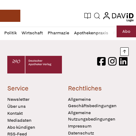
login
login
Aktuelle Ausgabe
Suche
Deutsche Apotheker Zeitung
Profil
Daz
Abo
Politik
Wirtschaft
Pharmazie
Apothekenpraxis
Recht
Sp
öffnen
Pur
Abo
öffnen
Nach
Deutscher Apotheker Verlag Logo
Facebook
Instagram
LinkedI
Service
Rechtliches
Newsletter
Allgemeine
Geschäftsbedingungen
Über uns
Allgemeine
Kontakt
Nutzungsbedingungen
Mediadaten
Impressum
Abo kündigen
Datenschutz
RSS-Feed