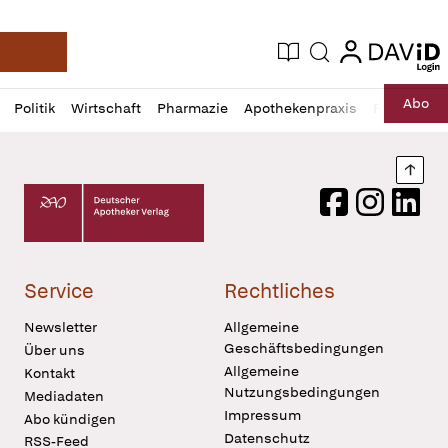
login
login
Aktuelle Ausgabe
Suche
Deutsche Apotheker Zeitung
Profil
Daz
Abo
Politik
Wirtschaft
Pharmazie
Apothekenpraxis
Recht
Sp
öffnen
Pur
Abo
öffnen
Nach
Deutscher Apotheker Verlag Logo
Facebook
Instagram
LinkedI
Service
Rechtliches
Newsletter
Allgemeine
Geschäftsbedingungen
Über uns
Allgemeine
Kontakt
Nutzungsbedingungen
Mediadaten
Impressum
Abo kündigen
Datenschutz
RSS-Feed