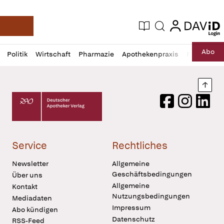
login
login
Aktuelle Ausgabe
Suche
Deutsche Apotheker Zeitung
Profil
Daz
Abo
Politik
Wirtschaft
Pharmazie
Apothekenpraxis
Recht
Sp
öffnen
Pur
Abo
öffnen
Nach
Deutscher Apotheker Verlag Logo
Facebook
Instagram
LinkedI
Service
Rechtliches
Newsletter
Allgemeine
Geschäftsbedingungen
Über uns
Allgemeine
Kontakt
Nutzungsbedingungen
Mediadaten
Impressum
Abo kündigen
Datenschutz
RSS-Feed