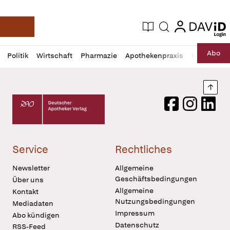
login
login
Aktuelle Ausgabe
Suche
Deutsche Apotheker Zeitung
Profil
Daz
Abo
Politik
Wirtschaft
Pharmazie
Apothekenpraxis
Recht
Sp
öffnen
Pur
Abo
öffnen
Nach
Deutscher Apotheker Verlag Logo
Facebook
Instagram
LinkedI
Service
Rechtliches
Newsletter
Allgemeine
Geschäftsbedingungen
Über uns
Allgemeine
Kontakt
Nutzungsbedingungen
Mediadaten
Impressum
Abo kündigen
Datenschutz
RSS-Feed