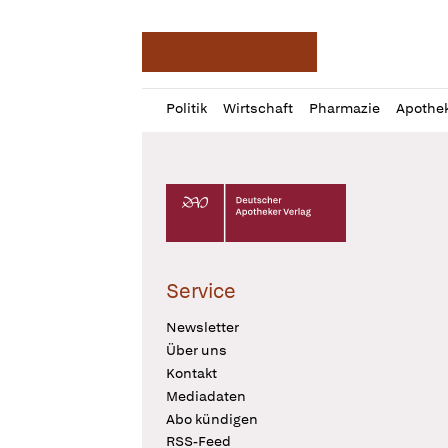
Deutsche Apotheker Ze
Profil
Daz
Politik
Wirtschaft
Pharmazie
Apothe
öffnen
Pur
Abo
öffnen
Deutscher Apotheker Verlag Logo
Service
Newsletter
Über uns
Kontakt
Mediadaten
Abo kündigen
RSS-Feed