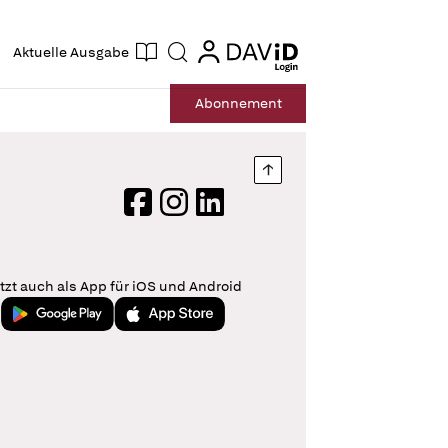
ogin
login
Aktuelle Ausgabe
Suche
Abo
nnement
Nach oben springen
Facebook
Instagram
LinkedIn
tzt auch als App für iOS und Android
Jetzt bei Google Play
Laden im App Store