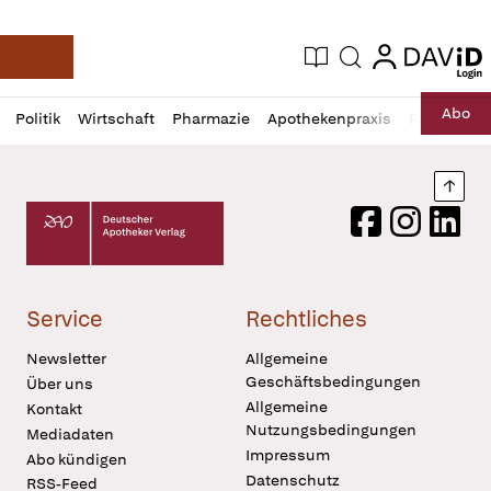
login
login
Aktuelle Ausgabe
Suche
Deutsche Apotheker Zeitung
Profil
Daz
Abo
Politik
Wirtschaft
Pharmazie
Apothekenpraxis
Recht
Sp
öffnen
Pur
Abo
öffnen
Nach
Deutscher Apotheker Verlag Logo
Facebook
Instagram
LinkedI
Service
Rechtliches
Newsletter
Allgemeine
Geschäftsbedingungen
Über uns
Allgemeine
Kontakt
Nutzungsbedingungen
Mediadaten
Impressum
Abo kündigen
Datenschutz
RSS-Feed