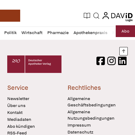
login
login
Aktuelle Ausgabe
Suche
Deutsche Apotheker Zeitung
Profil
Daz
Abo
Politik
Wirtschaft
Pharmazie
Apothekenpraxis
Recht
Sp
öffnen
Pur
Abo
öffnen
Nach
Deutscher Apotheker Verlag Logo
Facebook
Instagram
LinkedI
Service
Rechtliches
Newsletter
Allgemeine
Geschäftsbedingungen
Über uns
Allgemeine
Kontakt
Nutzungsbedingungen
Mediadaten
Impressum
Abo kündigen
Datenschutz
RSS-Feed