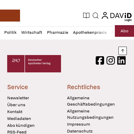
login
login
Aktuelle Ausgabe
Suche
Deutsche Apotheker Zeitung
Profil
Daz
Abo
Politik
Wirtschaft
Pharmazie
Apothekenpraxis
Recht
Sp
öffnen
Pur
Abo
öffnen
Nach
Deutscher Apotheker Verlag Logo
Facebook
Instagram
LinkedI
Service
Rechtliches
Newsletter
Allgemeine
Geschäftsbedingungen
Über uns
Allgemeine
Kontakt
Nutzungsbedingungen
Mediadaten
Impressum
Abo kündigen
Datenschutz
RSS-Feed