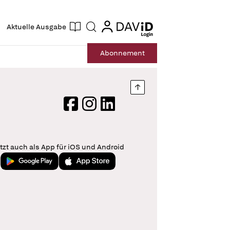
ogin
login
Aktuelle Ausgabe
Suche
Abo
nnement
Nach oben springen
Facebook
Instagram
LinkedIn
tzt auch als App für iOS und Android
Jetzt bei Google Play
Laden im App Store