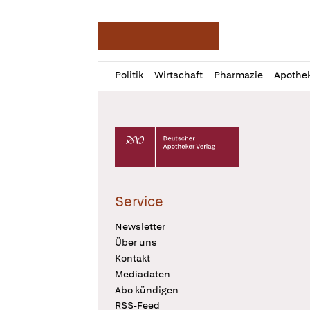
Deutsche Apotheker Ze
Profil
Daz
Politik
Wirtschaft
Pharmazie
Apothe
öffnen
Pur
Abo
öffnen
Deutscher Apotheker Verlag Logo
Service
Newsletter
Über uns
Kontakt
Mediadaten
Abo kündigen
RSS-Feed