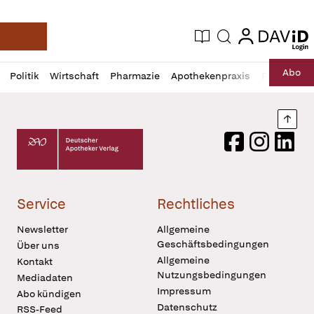
login
login
Aktuelle Ausgabe
Suche
Deutsche Apotheker Zeitung
Profil
Daz
Abo
Politik
Wirtschaft
Pharmazie
Apothekenpraxis
Recht
Sp
öffnen
Pur
Abo
öffnen
Nach
Deutscher Apotheker Verlag Logo
Facebook
Instagram
LinkedI
Service
Rechtliches
Newsletter
Allgemeine
Geschäftsbedingungen
Über uns
Allgemeine
Kontakt
Nutzungsbedingungen
Mediadaten
Impressum
Abo kündigen
Datenschutz
RSS-Feed