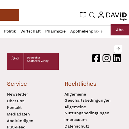
login
login
Aktuelle Ausgabe
Suche
Deutsche Apotheker Zeitung
Profil
Daz
Abo
Politik
Wirtschaft
Pharmazie
Apothekenpraxis
Recht
Sp
öffnen
Pur
Abo
öffnen
Nach
Deutscher Apotheker Verlag Logo
Facebook
Instagram
LinkedI
Service
Rechtliches
Newsletter
Allgemeine
Geschäftsbedingungen
Über uns
Allgemeine
Kontakt
Nutzungsbedingungen
Mediadaten
Impressum
Abo kündigen
Datenschutz
RSS-Feed