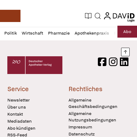
login
login
Aktuelle Ausgabe
Suche
Deutsche Apotheker Zeitung
Profil
Daz
Abo
Politik
Wirtschaft
Pharmazie
Apothekenpraxis
Recht
Sp
öffnen
Pur
Abo
öffnen
Nach
Deutscher Apotheker Verlag Logo
Facebook
Instagram
LinkedI
Service
Rechtliches
Newsletter
Allgemeine
Geschäftsbedingungen
Über uns
Allgemeine
Kontakt
Nutzungsbedingungen
Mediadaten
Impressum
Abo kündigen
Datenschutz
RSS-Feed