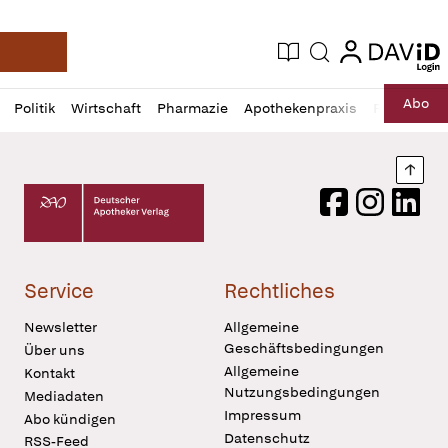
login
login
Aktuelle Ausgabe
Suche
Deutsche Apotheker Zeitung
Profil
Daz
Abo
Politik
Wirtschaft
Pharmazie
Apothekenpraxis
Recht
Sp
öffnen
Pur
Abo
öffnen
Nach
Deutscher Apotheker Verlag Logo
Facebook
Instagram
LinkedI
Service
Rechtliches
Newsletter
Allgemeine
Geschäftsbedingungen
Über uns
Allgemeine
Kontakt
Nutzungsbedingungen
Mediadaten
Impressum
Abo kündigen
Datenschutz
RSS-Feed