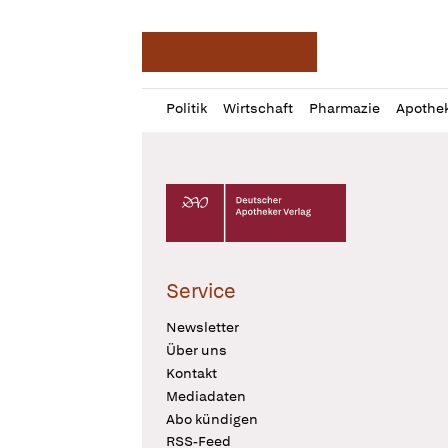
Deutsche Apotheker Ze
Profil
Daz
Politik
Wirtschaft
Pharmazie
Apothe
öffnen
Pur
Abo
öffnen
Deutscher Apotheker Verlag Logo
Service
Newsletter
Über uns
Kontakt
Mediadaten
Abo kündigen
RSS-Feed