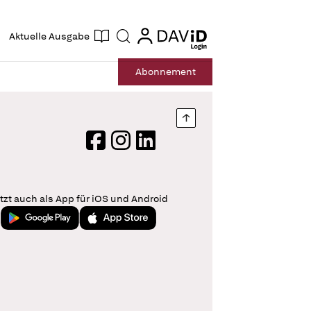
ogin
login
Aktuelle Ausgabe
Suche
Abo
nnement
Nach oben springen
Facebook
Instagram
LinkedIn
tzt auch als App für iOS und Android
Jetzt bei Google Play
Laden im App Store