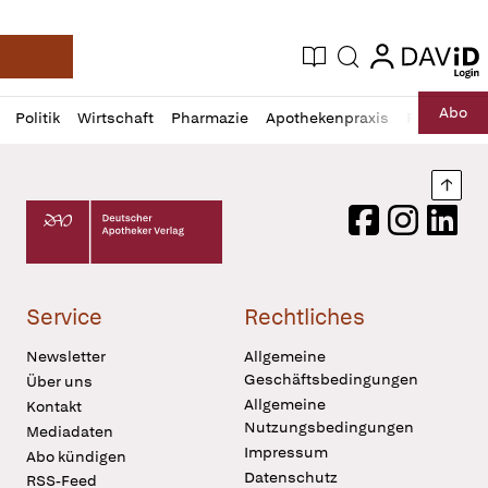
login
login
Aktuelle Ausgabe
Suche
Deutsche Apotheker Zeitung
Profil
Daz
Abo
Politik
Wirtschaft
Pharmazie
Apothekenpraxis
Recht
Sp
öffnen
Pur
Abo
öffnen
Nach
Deutscher Apotheker Verlag Logo
Facebook
Instagram
LinkedI
Service
Rechtliches
Newsletter
Allgemeine
Geschäftsbedingungen
Über uns
Allgemeine
Kontakt
Nutzungsbedingungen
Mediadaten
Impressum
Abo kündigen
Datenschutz
RSS-Feed