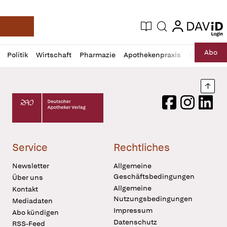
login
login
Aktuelle Ausgabe
Suche
Deutsche Apotheker Zeitung
Profil
Daz
Abo
Politik
Wirtschaft
Pharmazie
Apothekenpraxis
Recht
Sp
öffnen
Pur
Abo
öffnen
Nach
Deutscher Apotheker Verlag Logo
Facebook
Instagram
LinkedI
Service
Rechtliches
Newsletter
Allgemeine
Geschäftsbedingungen
Über uns
Allgemeine
Kontakt
Nutzungsbedingungen
Mediadaten
Impressum
Abo kündigen
Datenschutz
RSS-Feed