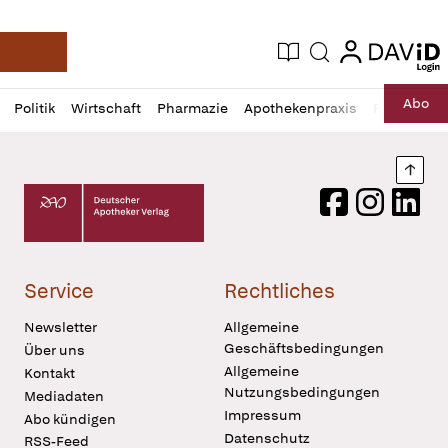
login
login
Aktuelle Ausgabe
Suche
Deutsche Apotheker Zeitung
Profil
Daz
Abo
Politik
Wirtschaft
Pharmazie
Apothekenpraxis
Recht
Sp
öffnen
Pur
Abo
öffnen
Nach
Deutscher Apotheker Verlag Logo
Facebook
Instagram
LinkedI
Service
Rechtliches
Newsletter
Allgemeine
Geschäftsbedingungen
Über uns
Allgemeine
Kontakt
Nutzungsbedingungen
Mediadaten
Impressum
Abo kündigen
Datenschutz
RSS-Feed