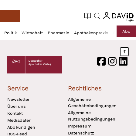
login
login
Aktuelle Ausgabe
Suche
Deutsche Apotheker Zeitung
Profil
Daz
Abo
Politik
Wirtschaft
Pharmazie
Apothekenpraxis
Recht
Sp
öffnen
Pur
Abo
öffnen
Nach
Deutscher Apotheker Verlag Logo
Facebook
Instagram
LinkedI
Service
Rechtliches
Newsletter
Allgemeine
Geschäftsbedingungen
Über uns
Allgemeine
Kontakt
Nutzungsbedingungen
Mediadaten
Impressum
Abo kündigen
Datenschutz
RSS-Feed