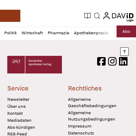
login
login
Aktuelle Ausgabe
Suche
Deutsche Apotheker Zeitung
Profil
Daz
Abo
Politik
Wirtschaft
Pharmazie
Apothekenpraxis
Recht
Sp
öffnen
Pur
Abo
öffnen
Nach
Deutscher Apotheker Verlag Logo
Facebook
Instagram
LinkedI
Service
Rechtliches
Newsletter
Allgemeine
Geschäftsbedingungen
Über uns
Allgemeine
Kontakt
Nutzungsbedingungen
Mediadaten
Impressum
Abo kündigen
Datenschutz
RSS-Feed