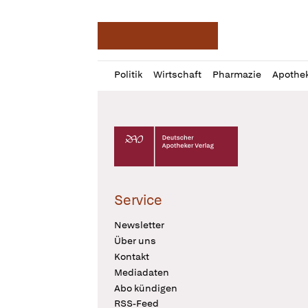
Deutsche Apotheker Ze
Profil
Daz
Politik
Wirtschaft
Pharmazie
Apothe
öffnen
Pur
Abo
öffnen
Deutscher Apotheker Verlag Logo
Service
Newsletter
Über uns
Kontakt
Mediadaten
Abo kündigen
RSS-Feed