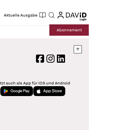
ogin
login
Aktuelle Ausgabe
Suche
Abo
nnement
Nach oben springen
Facebook
Instagram
LinkedIn
tzt auch als App für iOS und Android
Jetzt bei Google Play
Laden im App Store