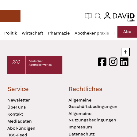
login
login
Aktuelle Ausgabe
Suche
Deutsche Apotheker Zeitung
Profil
Daz
Abo
Politik
Wirtschaft
Pharmazie
Apothekenpraxis
Recht
Sp
öffnen
Pur
Abo
öffnen
Nach
Deutscher Apotheker Verlag Logo
Facebook
Instagram
LinkedI
Service
Rechtliches
Newsletter
Allgemeine
Geschäftsbedingungen
Über uns
Allgemeine
Kontakt
Nutzungsbedingungen
Mediadaten
Impressum
Abo kündigen
Datenschutz
RSS-Feed