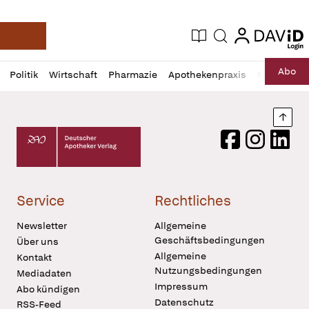
login
login
Aktuelle Ausgabe
Suche
Deutsche Apotheker Zeitung
Profil
Daz
Abo
Politik
Wirtschaft
Pharmazie
Apothekenpraxis
Recht
Sp
öffnen
Pur
Abo
öffnen
Nach
Deutscher Apotheker Verlag Logo
Facebook
Instagram
LinkedI
Service
Rechtliches
Newsletter
Allgemeine
Geschäftsbedingungen
Über uns
Allgemeine
Kontakt
Nutzungsbedingungen
Mediadaten
Impressum
Abo kündigen
Datenschutz
RSS-Feed