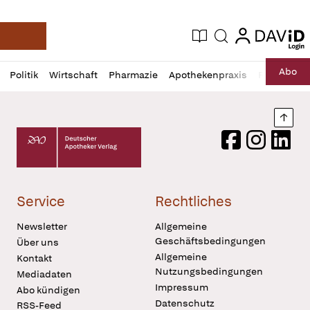
login
login
Aktuelle Ausgabe
Suche
Deutsche Apotheker Zeitung
Profil
Daz
Abo
Politik
Wirtschaft
Pharmazie
Apothekenpraxis
Recht
Sp
öffnen
Pur
Abo
öffnen
Nach
Deutscher Apotheker Verlag Logo
Facebook
Instagram
LinkedI
Service
Rechtliches
Newsletter
Allgemeine
Geschäftsbedingungen
Über uns
Allgemeine
Kontakt
Nutzungsbedingungen
Mediadaten
Impressum
Abo kündigen
Datenschutz
RSS-Feed