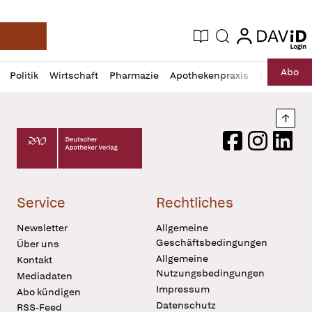
login
login
Aktuelle Ausgabe
Suche
Deutsche Apotheker Zeitung
Profil
Daz
Abo
Politik
Wirtschaft
Pharmazie
Apothekenpraxis
Recht
Sp
öffnen
Pur
Abo
öffnen
Nach
Deutscher Apotheker Verlag Logo
Facebook
Instagram
LinkedI
Service
Rechtliches
Newsletter
Allgemeine
Geschäftsbedingungen
Über uns
Allgemeine
Kontakt
Nutzungsbedingungen
Mediadaten
Impressum
Abo kündigen
Datenschutz
RSS-Feed