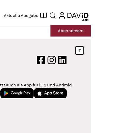
ogin
login
Aktuelle Ausgabe
Suche
Abo
nnement
Nach oben springen
Facebook
Instagram
LinkedIn
tzt auch als App für iOS und Android
Jetzt bei Google Play
Laden im App Store