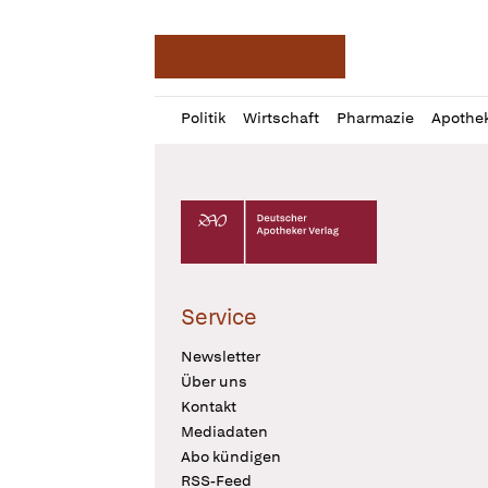
Deutsche Apotheker Ze
Profil
Daz
Politik
Wirtschaft
Pharmazie
Apothe
öffnen
Pur
Abo
öffnen
Deutscher Apotheker Verlag Logo
Service
Newsletter
Über uns
Kontakt
Mediadaten
Abo kündigen
RSS-Feed