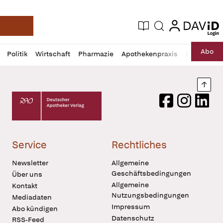
login
login
Aktuelle Ausgabe
Suche
Deutsche Apotheker Zeitung
Profil
Daz
Abo
Politik
Wirtschaft
Pharmazie
Apothekenpraxis
Recht
Sp
öffnen
Pur
Abo
öffnen
Nach
Deutscher Apotheker Verlag Logo
Facebook
Instagram
LinkedI
Service
Rechtliches
Newsletter
Allgemeine
Geschäftsbedingungen
Über uns
Allgemeine
Kontakt
Nutzungsbedingungen
Mediadaten
Impressum
Abo kündigen
Datenschutz
RSS-Feed