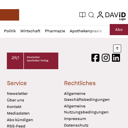
login
login
Aktuelle Ausgabe
Suche
Deutsche Apotheker Zeitung
Profil
Daz
Abo
Politik
Wirtschaft
Pharmazie
Apothekenpraxis
Recht
Sp
öffnen
Pur
Abo
öffnen
Nach
Deutscher Apotheker Verlag Logo
Facebook
Instagram
LinkedI
Service
Rechtliches
Newsletter
Allgemeine
Geschäftsbedingungen
Über uns
Allgemeine
Kontakt
Nutzungsbedingungen
Mediadaten
Impressum
Abo kündigen
Datenschutz
RSS-Feed