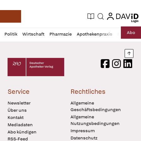
login
login
Aktuelle Ausgabe
Suche
Deutsche Apotheker Zeitung
Profil
Daz
Abo
Politik
Wirtschaft
Pharmazie
Apothekenpraxis
Recht
Sp
öffnen
Pur
Abo
öffnen
Nach
Deutscher Apotheker Verlag Logo
Facebook
Instagram
LinkedI
Service
Rechtliches
Newsletter
Allgemeine
Geschäftsbedingungen
Über uns
Allgemeine
Kontakt
Nutzungsbedingungen
Mediadaten
Impressum
Abo kündigen
Datenschutz
RSS-Feed