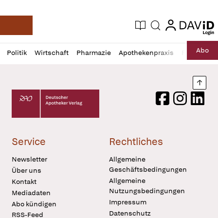
login
login
Aktuelle Ausgabe
Suche
Deutsche Apotheker Zeitung
Profil
Daz
Abo
Politik
Wirtschaft
Pharmazie
Apothekenpraxis
Recht
Sp
öffnen
Pur
Abo
öffnen
Nach
Deutscher Apotheker Verlag Logo
Facebook
Instagram
LinkedI
Service
Rechtliches
Newsletter
Allgemeine
Geschäftsbedingungen
Über uns
Allgemeine
Kontakt
Nutzungsbedingungen
Mediadaten
Impressum
Abo kündigen
Datenschutz
RSS-Feed