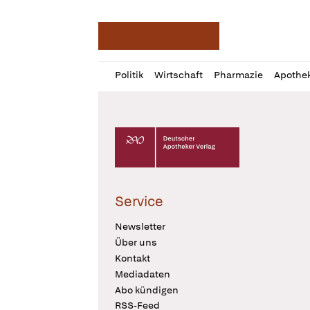
Deutsche Apotheker Ze
Profil
Daz
Politik
Wirtschaft
Pharmazie
Apothe
öffnen
Pur
Abo
öffnen
Deutscher Apotheker Verlag Logo
Service
Newsletter
Über uns
Kontakt
Mediadaten
Abo kündigen
RSS-Feed