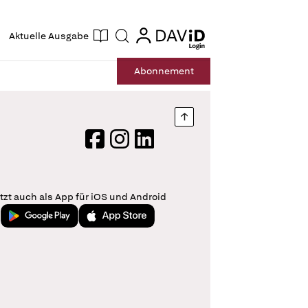
ogin
login
Aktuelle Ausgabe
Suche
Abo
nnement
Nach oben springen
Facebook
Instagram
LinkedIn
tzt auch als App für iOS und Android
Jetzt bei Google Play
Laden im App Store