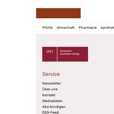
Deutsche Apotheker Ze
Profil
Daz
Politik
Wirtschaft
Pharmazie
Apothe
öffnen
Pur
Abo
öffnen
Deutscher Apotheker Verlag Logo
Service
Newsletter
Über uns
Kontakt
Mediadaten
Abo kündigen
RSS-Feed