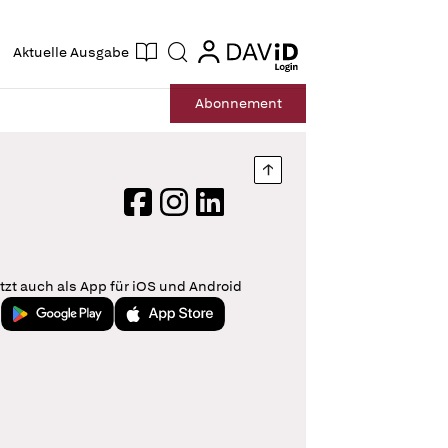
ogin
login
Aktuelle Ausgabe
Suche
Abo
nnement
Nach oben springen
Facebook
Instagram
LinkedIn
tzt auch als App für iOS und Android
Jetzt bei Google Play
Laden im App Store