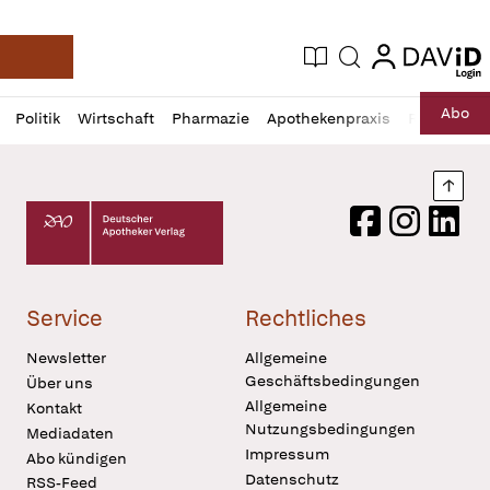
login
login
Aktuelle Ausgabe
Suche
Deutsche Apotheker Zeitung
Profil
Daz
Abo
Politik
Wirtschaft
Pharmazie
Apothekenpraxis
Recht
Sp
öffnen
Pur
Abo
öffnen
Nach
Deutscher Apotheker Verlag Logo
Facebook
Instagram
LinkedI
Service
Rechtliches
Newsletter
Allgemeine
Geschäftsbedingungen
Über uns
Allgemeine
Kontakt
Nutzungsbedingungen
Mediadaten
Impressum
Abo kündigen
Datenschutz
RSS-Feed