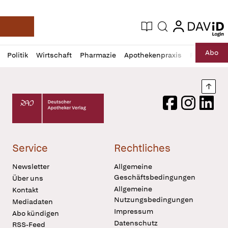
login
login
Aktuelle Ausgabe
Suche
Deutsche Apotheker Zeitung
Profil
Daz
Abo
Politik
Wirtschaft
Pharmazie
Apothekenpraxis
Recht
Sp
öffnen
Pur
Abo
öffnen
Nach
Deutscher Apotheker Verlag Logo
Facebook
Instagram
LinkedI
Service
Rechtliches
Newsletter
Allgemeine
Geschäftsbedingungen
Über uns
Allgemeine
Kontakt
Nutzungsbedingungen
Mediadaten
Impressum
Abo kündigen
Datenschutz
RSS-Feed