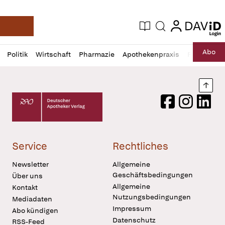
login
login
Aktuelle Ausgabe
Suche
Deutsche Apotheker Zeitung
Profil
Daz
Abo
Politik
Wirtschaft
Pharmazie
Apothekenpraxis
Recht
Sp
öffnen
Pur
Abo
öffnen
Nach
Deutscher Apotheker Verlag Logo
Facebook
Instagram
LinkedI
Service
Rechtliches
Newsletter
Allgemeine
Geschäftsbedingungen
Über uns
Allgemeine
Kontakt
Nutzungsbedingungen
Mediadaten
Impressum
Abo kündigen
Datenschutz
RSS-Feed