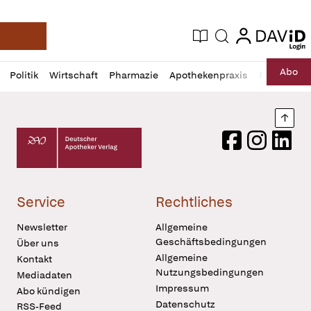
login
login
Aktuelle Ausgabe
Suche
Deutsche Apotheker Zeitung
Profil
Daz
Abo
Politik
Wirtschaft
Pharmazie
Apothekenpraxis
Recht
Sp
öffnen
Pur
Abo
öffnen
Nach
Deutscher Apotheker Verlag Logo
Facebook
Instagram
LinkedI
Service
Rechtliches
Newsletter
Allgemeine
Geschäftsbedingungen
Über uns
Allgemeine
Kontakt
Nutzungsbedingungen
Mediadaten
Impressum
Abo kündigen
Datenschutz
RSS-Feed