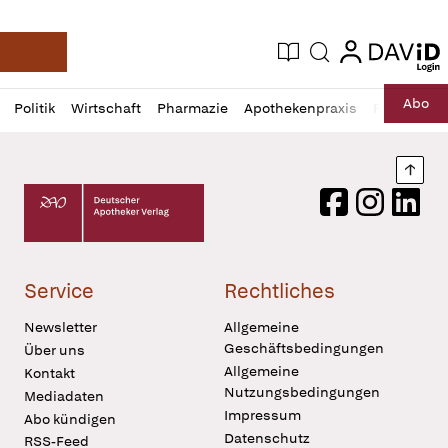
login
login
Aktuelle Ausgabe
Suche
Deutsche Apotheker Zeitung
Profil
Daz
Abo
Politik
Wirtschaft
Pharmazie
Apothekenpraxis
Recht
Sp
öffnen
Pur
Abo
öffnen
Nach
Deutscher Apotheker Verlag Logo
Facebook
Instagram
LinkedI
Service
Rechtliches
Newsletter
Allgemeine
Geschäftsbedingungen
Über uns
Allgemeine
Kontakt
Nutzungsbedingungen
Mediadaten
Impressum
Abo kündigen
Datenschutz
RSS-Feed