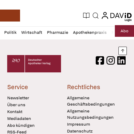
login
login
Aktuelle Ausgabe
Suche
Deutsche Apotheker Zeitung
Profil
Daz
Abo
Politik
Wirtschaft
Pharmazie
Apothekenpraxis
Recht
Sp
öffnen
Pur
Abo
öffnen
Nach
Deutscher Apotheker Verlag Logo
Facebook
Instagram
LinkedI
Service
Rechtliches
Newsletter
Allgemeine
Geschäftsbedingungen
Über uns
Allgemeine
Kontakt
Nutzungsbedingungen
Mediadaten
Impressum
Abo kündigen
Datenschutz
RSS-Feed