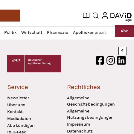
login
login
Aktuelle Ausgabe
Suche
Deutsche Apotheker Zeitung
Profil
Daz
Abo
Politik
Wirtschaft
Pharmazie
Apothekenpraxis
Recht
Sp
öffnen
Pur
Abo
öffnen
Nach
Deutscher Apotheker Verlag Logo
Facebook
Instagram
LinkedI
Service
Rechtliches
Newsletter
Allgemeine
Geschäftsbedingungen
Über uns
Allgemeine
Kontakt
Nutzungsbedingungen
Mediadaten
Impressum
Abo kündigen
Datenschutz
RSS-Feed