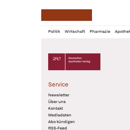
Deutsche Apotheker Ze
Profil
Daz
Politik
Wirtschaft
Pharmazie
Apothe
öffnen
Pur
Abo
öffnen
Deutscher Apotheker Verlag Logo
Service
Newsletter
Über uns
Kontakt
Mediadaten
Abo kündigen
RSS-Feed