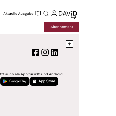
ogin
login
Aktuelle Ausgabe
Suche
Abo
nnement
Nach oben springen
Facebook
Instagram
LinkedIn
tzt auch als App für iOS und Android
Jetzt bei Google Play
Laden im App Store