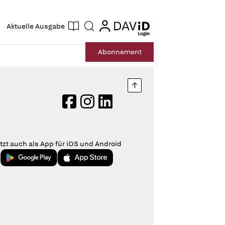
ogin
login
Aktuelle Ausgabe
Suche
Abo
nnement
Nach oben springen
Facebook
Instagram
LinkedIn
tzt auch als App für iOS und Android
Jetzt bei Google Play
Laden im App Store