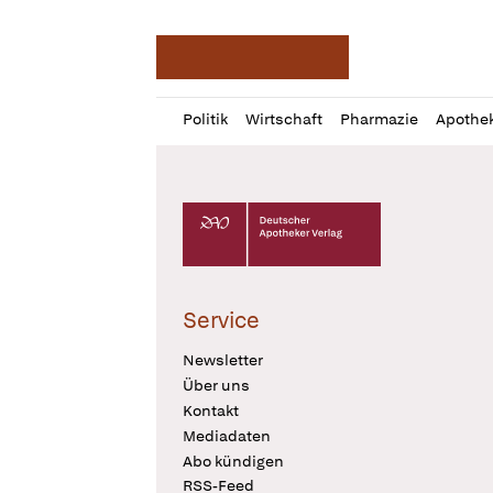
Deutsche Apotheker Ze
Profil
Daz
Politik
Wirtschaft
Pharmazie
Apothe
öffnen
Pur
Abo
öffnen
Deutscher Apotheker Verlag Logo
Service
Newsletter
Über uns
Kontakt
Mediadaten
Abo kündigen
RSS-Feed