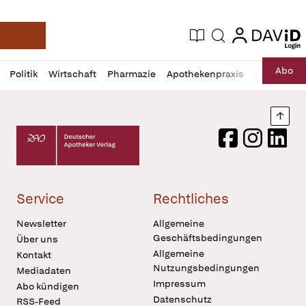
login
login
Aktuelle Ausgabe
Suche
Deutsche Apotheker Zeitung
Profil
Daz
Abo
Politik
Wirtschaft
Pharmazie
Apothekenpraxis
Recht
Sp
öffnen
Pur
Abo
öffnen
Nach
Deutscher Apotheker Verlag Logo
Facebook
Instagram
LinkedI
Service
Rechtliches
Newsletter
Allgemeine
Geschäftsbedingungen
Über uns
Allgemeine
Kontakt
Nutzungsbedingungen
Mediadaten
Impressum
Abo kündigen
Datenschutz
RSS-Feed