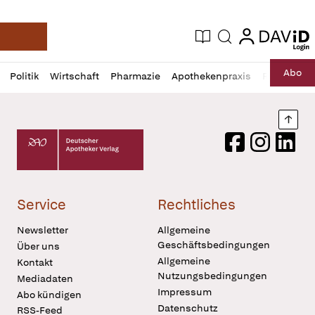
login
login
Aktuelle Ausgabe
Suche
Deutsche Apotheker Zeitung
Profil
Daz
Abo
Politik
Wirtschaft
Pharmazie
Apothekenpraxis
Recht
Sp
öffnen
Pur
Abo
öffnen
Nach
Deutscher Apotheker Verlag Logo
Facebook
Instagram
LinkedI
Service
Rechtliches
Newsletter
Allgemeine
Geschäftsbedingungen
Über uns
Allgemeine
Kontakt
Nutzungsbedingungen
Mediadaten
Impressum
Abo kündigen
Datenschutz
RSS-Feed