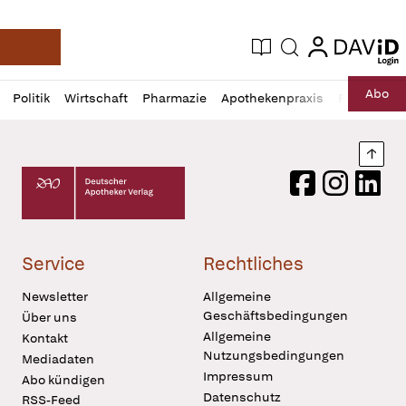
login
login
Aktuelle Ausgabe
Suche
Deutsche Apotheker Zeitung
Profil
Daz
Abo
Politik
Wirtschaft
Pharmazie
Apothekenpraxis
Recht
Sp
öffnen
Pur
Abo
öffnen
Nach
Deutscher Apotheker Verlag Logo
Facebook
Instagram
LinkedI
Service
Rechtliches
Newsletter
Allgemeine
Geschäftsbedingungen
Über uns
Allgemeine
Kontakt
Nutzungsbedingungen
Mediadaten
Impressum
Abo kündigen
Datenschutz
RSS-Feed