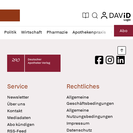
login
login
Aktuelle Ausgabe
Suche
Deutsche Apotheker Zeitung
Profil
Daz
Abo
Politik
Wirtschaft
Pharmazie
Apothekenpraxis
Recht
Sp
öffnen
Pur
Abo
öffnen
Nach
Deutscher Apotheker Verlag Logo
Facebook
Instagram
LinkedI
Service
Rechtliches
Newsletter
Allgemeine
Geschäftsbedingungen
Über uns
Allgemeine
Kontakt
Nutzungsbedingungen
Mediadaten
Impressum
Abo kündigen
Datenschutz
RSS-Feed