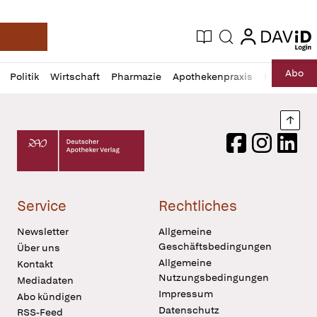
login
login
Aktuelle Ausgabe
Suche
Deutsche Apotheker Zeitung
Profil
Daz
Abo
Politik
Wirtschaft
Pharmazie
Apothekenpraxis
Recht
Sp
öffnen
Pur
Abo
öffnen
Nach
Deutscher Apotheker Verlag Logo
Facebook
Instagram
LinkedI
Service
Rechtliches
Newsletter
Allgemeine
Geschäftsbedingungen
Über uns
Allgemeine
Kontakt
Nutzungsbedingungen
Mediadaten
Impressum
Abo kündigen
Datenschutz
RSS-Feed